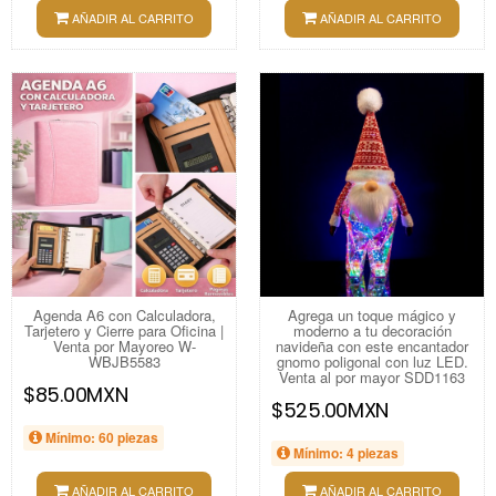
AÑADIR AL CARRITO
AÑADIR AL CARRITO
Agenda A6 con Calculadora,
Agrega un toque mágico y
Tarjetero y Cierre para Oficina |
moderno a tu decoración
Venta por Mayoreo W-
navideña con este encantador
WBJB5583
gnomo poligonal con luz LED.
Venta al por mayor SDD1163
$85.00MXN
$525.00MXN
Mínimo: 60 piezas
Mínimo: 4 piezas
AÑADIR AL CARRITO
AÑADIR AL CARRITO