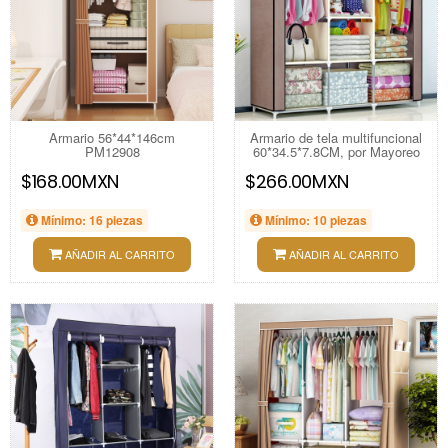
Armario 56*44*146cm
Armario de tela multifuncional
PM12908
60*34.5*7.8CM, por Mayoreo
$168.00MXN
$266.00MXN
Mínimo: 16 piezas
Mínimo: 10 piezas
AÑADIR AL CARRITO
AÑADIR AL CARRITO