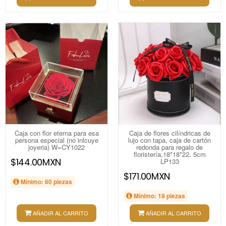
Caja con flor eterna para esa
Caja de flores cilíndricas de
persona especial (no inlcuye
lujo con tapa, caja de cartón
joyeria) W=CY1022
redonda para regalo de
floristería,18*18*22. 5cm
$144.00MXN
LP133
$171.00MXN
Mínimo: 60 piezas
Mínimo: 18 piezas
AÑADIR AL CARRITO
AÑADIR AL CARRITO