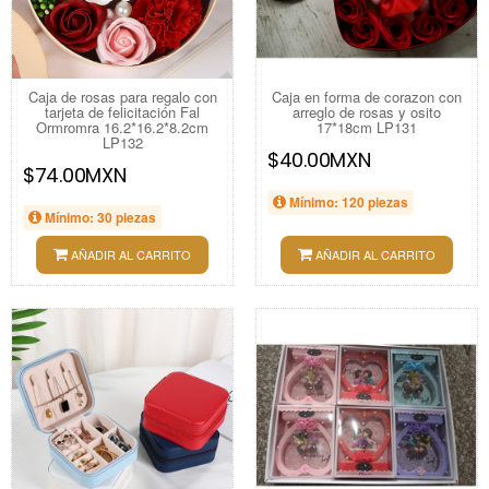
Caja de rosas para regalo con
Caja en forma de corazon con
tarjeta de felicitación Fal
arreglo de rosas y osito
Ormromra 16.2*16.2*8.2cm
17*18cm LP131
LP132
$40.00MXN
$74.00MXN
Mínimo: 120 piezas
Mínimo: 30 piezas
AÑADIR AL CARRITO
AÑADIR AL CARRITO