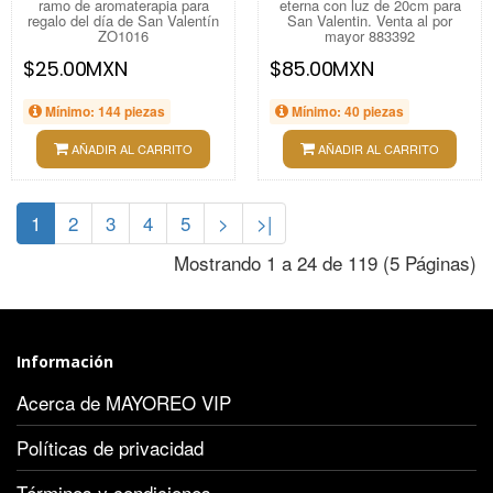
ramo de aromaterapia para
eterna con luz de 20cm para
regalo del día de San Valentín
San Valentin. Venta al por
ZO1016
mayor 883392
$25.00MXN
$85.00MXN
Mínimo: 144 piezas
Mínimo: 40 piezas
AÑADIR AL CARRITO
AÑADIR AL CARRITO
1
2
3
4
5
>
>|
Mostrando 1 a 24 de 119 (5 Páginas)
Información
Acerca de MAYOREO VIP
Políticas de privacidad
Términos y condiciones