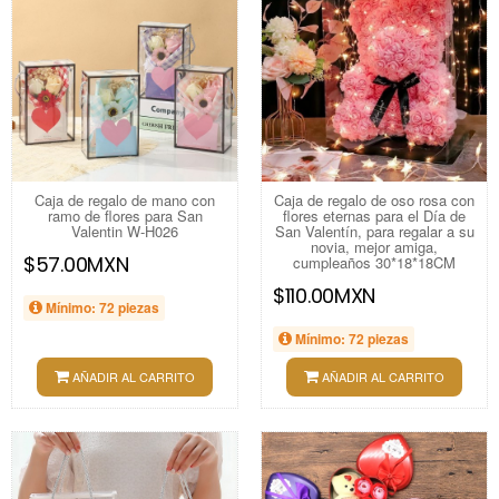
Caja de regalo de mano con
Caja de regalo de oso rosa con
ramo de flores para San
flores eternas para el Día de
Valentin W-H026
San Valentín, para regalar a su
novia, mejor amiga,
$57.00MXN
cumpleaños 30*18*18CM
$110.00MXN
Mínimo: 72 piezas
Mínimo: 72 piezas
AÑADIR AL CARRITO
AÑADIR AL CARRITO