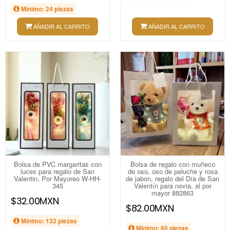
Mínimo: 24 piezas
AÑADIR AL CARRITO
AÑADIR AL CARRITO
Bolsa de PVC margaritas con
Bolsa de regalo con muñeco
luces para regalo de San
de oso, oso de peluche y rosa
Valentin, Por Mayoreo W-HH-
de jabon, regalo del Día de San
345
Valentín para novia, al por
mayor 882863
$32.00MXN
$82.00MXN
Mínimo: 132 piezas
Mínimo: 80 piezas