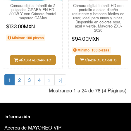
Cámara digital infantil de 2
Cámara digital infantil HD con
pulgadas GRABA EN HD
pantalla a color, diseño
800W Y con Cámara frontal
resistente y botones fáciles de
mayoreo CAM09
usar, ideal para niños y niñas,
Disponible en colores rosa,
$133.00MXN
azul y verde, Mayoreo ZXJ-
2020
Mínimo: 100 piezas
$94.00MXN
Mínimo: 100 piezas
AÑADIR AL CARRITO
AÑADIR AL CARRITO
1
2
3
4
>
>|
Mostrando 1 a 24 de 76 (4 Páginas)
Información
Acerca de MAYOREO VIP