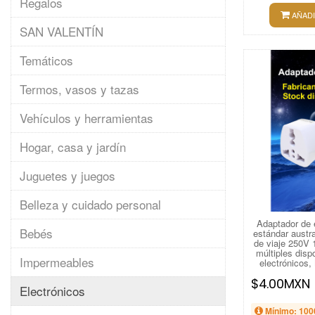
Regalos
AÑADI
SAN VALENTÍN
Temáticos
Termos, vasos y tazas
Vehículos y herramientas
Hogar, casa y jardín
Juguetes y juegos
Belleza y cuidado personal
Adaptador de 
Bebés
estándar austr
de viaje 250V 
múltiples dispo
Impermeables
electrónicos
$4.00MXN
Electrónicos
Mínimo: 100