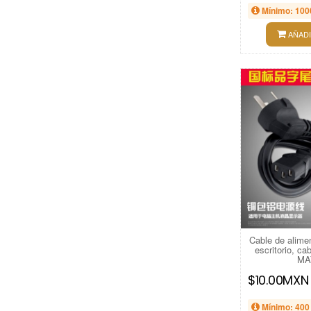
Mínimo: 100
AÑADI
Cable de alime
escritorio, ca
MA
$10.00MXN
Mínimo: 400