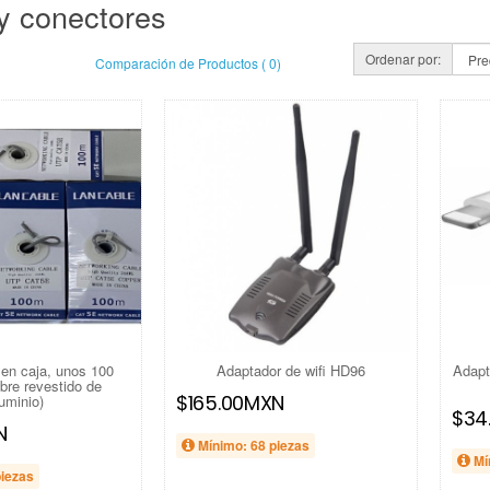
y conectores
Ordenar por:
Comparación de Productos ( 0)
 en caja, unos 100
Adaptador de wifi HD96
Adapt
bre revestido de
$165.00MXN
uminio)
$34
N
Mínimo: 68 piezas
Mí
piezas