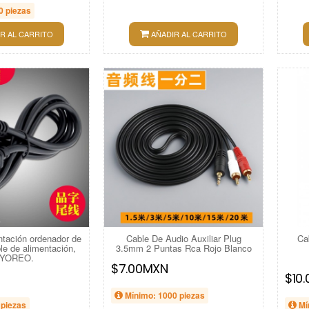
0 piezas
R AL CARRITO
AÑADIR AL CARRITO
ntación ordenador de
Cable De Audio Auxiliar Plug
Ca
ble de alimentación,
3.5mm 2 Puntas Rca Rojo Blanco
YOREO.
$7.00MXN
$10
Mínimo: 1000 piezas
 piezas
Mí