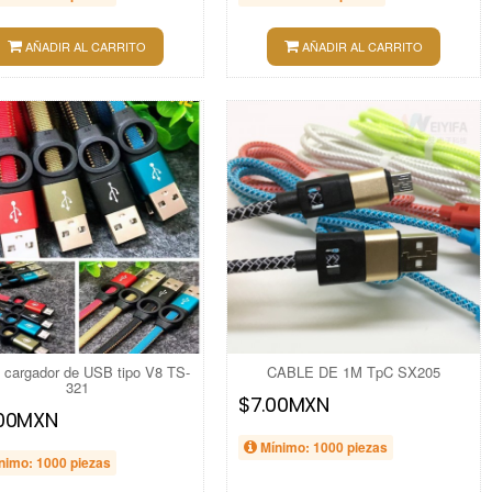
AÑADIR AL CARRITO
AÑADIR AL CARRITO
 cargador de USB tipo V8 TS-
CABLE DE 1M TpC SX205
321
$7.00MXN
.00MXN
Mínimo: 1000 piezas
nimo: 1000 piezas