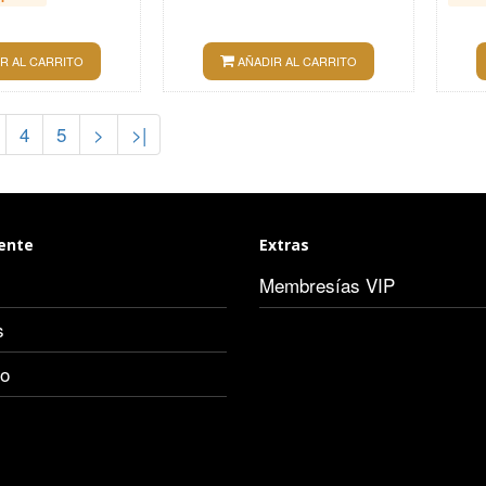
R AL CARRITO
AÑADIR AL CARRITO
4
5
>
>|
iente
Extras
Membresías VIP
s
io