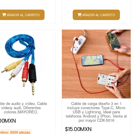
AÑADIR AL CARRITO
AÑADIR AL CARRITO
ble de audio y vídeo, Cable
Cable de carga diseño 3 en 1
videoy audi, Diferentes
incluye conectores Type-C, Micro
colores,MAYOREO.
USB y Lightning, ideal para
teléfonos Android y iPhon. Venta al
.00MXN
por mayor CDX-5016
$15.00MXN
nimo: 3000 piezas