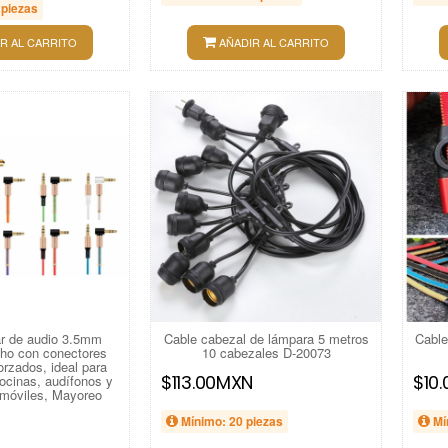
 piezas
R AL CARRITO
AÑADIR AL CARRITO
ar de audio 3.5mm
Cable cabezal de lámpara 5 metros
Cable
ho con conectores
10 cabezales D-20073
orzados, ideal para
$113.00MXN
$10
ocinas, audífonos y
 móviles, Mayoreo
Mínimo: 20 piezas
Mí