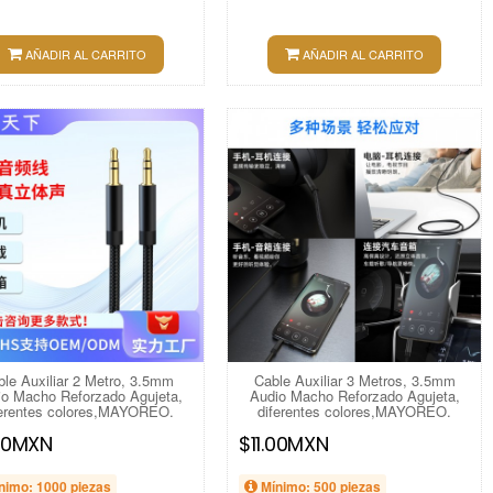
AÑADIR AL CARRITO
AÑADIR AL CARRITO
ble Auxiliar 2 Metro, 3.5mm
Cable Auxiliar 3 Metros, 3.5mm
o Macho Reforzado Agujeta,
Audio Macho Reforzado Agujeta,
ferentes colores,MAYOREO.
diferentes colores,MAYOREO.
00MXN
$11.00MXN
nimo: 1000 piezas
Mínimo: 500 piezas