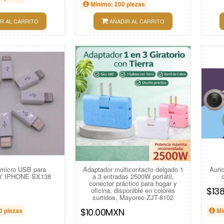
Mínimo: 200 piezas
R AL CARRITO
AÑADIR AL CARRITO
 micro USB para
Adaptador multicontacto delgado 1
Auri
Y IPHONE SX138
a 3 entradas 2500W portátil,
conector práctico para hogar y
$13
oficina, disponible en colores
surtidos, Mayoreo ZJT-8102
0 piezas
$10.00MXN
Mí