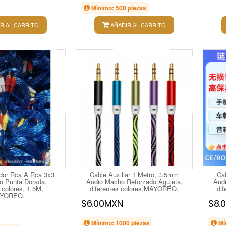
Mínimo: 500 piezas
R AL CARRITO
AÑADIR AL CARRITO
dor Rca A Rca 3x3
Cable Auxiliar 1 Metro, 3.5mm
Ca
o Punta Dorada,
Audio Macho Reforzado Agujeta,
Audi
 colores, 1.5M,
diferentes colores,MAYOREO.
di
YOREO.
$6.00MXN
$8.
Mínimo: 1000 piezas
Mí