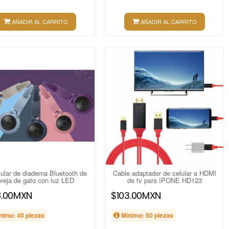
AÑADIR AL CARRITO
AÑADIR AL CARRITO
cular de diadema Bluetooth de
Cable adaptador de celular a HDMI
oreja de gato con luz LED
de tv para IPONE HD123
8.00MXN
$103.00MXN
nimo: 40 piezas
Mínimo: 50 piezas