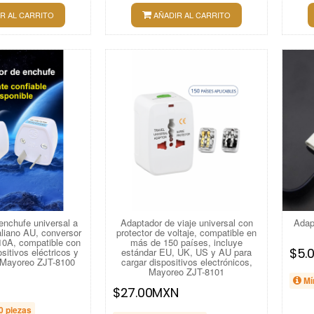
R AL CARRITO
AÑADIR AL CARRITO
enchufe universal a
Adaptador de viaje universal con
Adap
aliano AU, conversor
protector de voltaje, compatible en
10A, compatible con
más de 150 países, incluye
$5.
sitivos eléctricos y
estándar EU, UK, US y AU para
, Mayoreo ZJT-8100
cargar dispositivos electrónicos,
Mayoreo ZJT-8101
Mí
$27.00MXN
0 piezas