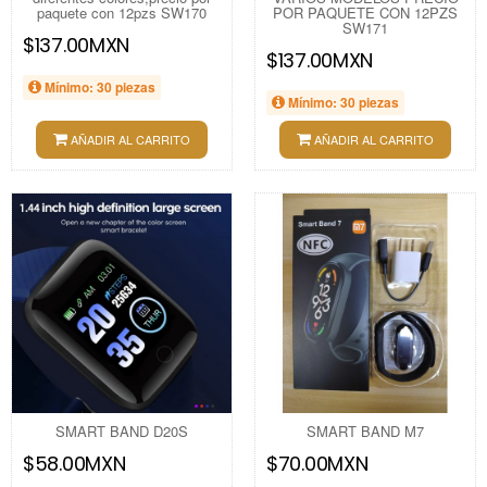
paquete con 12pzs SW170
POR PAQUETE CON 12PZS
SW171
$137.00MXN
$137.00MXN
Mínimo: 30 piezas
Mínimo: 30 piezas
AÑADIR AL CARRITO
AÑADIR AL CARRITO
SMART BAND D20S
SMART BAND M7
$58.00MXN
$70.00MXN