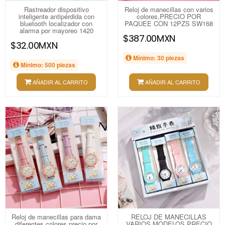
Rastreador dispositivo
Reloj de manecillas con varios
inteligente antipérdida con
colores,PRECIO POR
bluetooth localizador con
PAQUEE CON 12PZS SW168
alarma por mayoreo 1420
$387.00MXN
$32.00MXN
Mínimo: 30 piezas
Mínimo: 500 piezas
AÑADIR AL CARRITO
AÑADIR AL CARRITO
Reloj de manecillas para dama
RELOJ DE MANECILLAS
diferentes colores,precio por
VARIOS MODELOS PRECIO