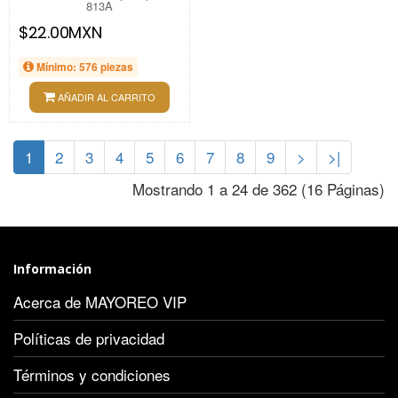
813A
$22.00MXN
Mínimo: 576 piezas
AÑADIR AL CARRITO
1
2
3
4
5
6
7
8
9
>
>|
Mostrando 1 a 24 de 362 (16 Páginas)
Información
Acerca de MAYOREO VIP
Políticas de privacidad
Términos y condiciones