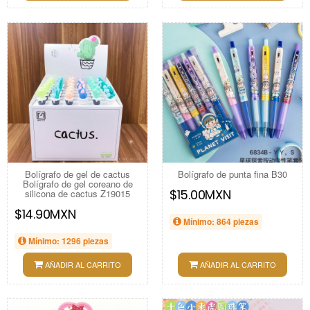
Bolígrafo de gel de cactus
Bolígrafo de punta fina B30
Bolígrafo de gel coreano de
$15.00MXN
silicona de cactus Z19015
$14.90MXN
Mínimo: 864 piezas
Mínimo: 1296 piezas
AÑADIR AL CARRITO
AÑADIR AL CARRITO