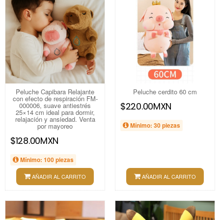
Peluche Capibara Relajante
Peluche cerdito 60 cm
con efecto de respiración FM-
$220.00MXN
000006, suave antiestrés
25×14 cm ideal para dormir,
relajación y ansiedad. Venta
Mínimo: 30 piezas
por mayoreo
$128.00MXN
Mínimo: 100 piezas
AÑADIR AL CARRITO
AÑADIR AL CARRITO