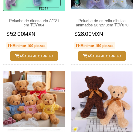
Peluche de dinosaurio 22*21
Peluche de estrella dibujos
cm TOY884
animados 26*25*8cm TOY870
$52.00MXN
$28.00MXN
Mínimo: 100 piezas
Mínimo: 150 piezas
AÑADIR AL CARRITO
AÑADIR AL CARRITO