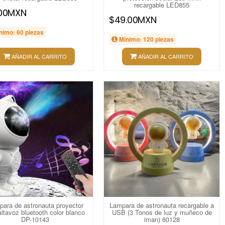
recargable LED855
.00MXN
$49.00MXN
nimo: 60 piezas
Mínimo: 120 piezas
AÑADIR AL CARRITO
AÑADIR AL CARRITO
ara de astronauta proyector
Lampara de astronauta recargable a
altavoz bluetooth color blanco
USB (3 Tonos de luz y muñeco de
DP-10143
iman) 60128