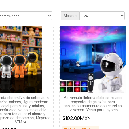
Mostrar:
ncía decorativa de astronauta
Astronauta linterna cielo estrellado
arios colores, figura moderna
proyector de galaxias para
pacial para niños y adultos,
habitación astronauta con estrellas
ancía creativa coleccionable
12.5x8cm. Venta por mayoreo
al para fomentar el ahorro y
$102.00MXN
pieza de decoración, Mayoreo
ATM74