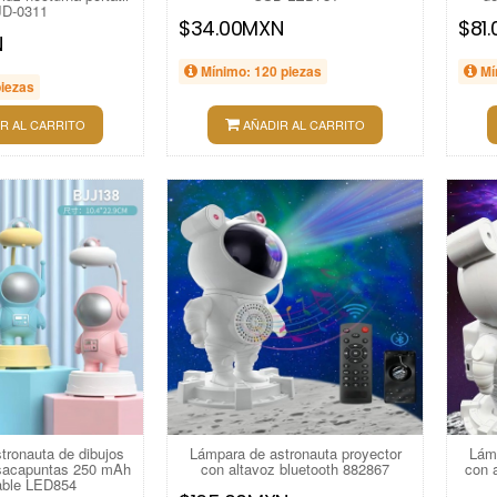
D-0311
$34.00MXN
$81
N
Mínimo: 120 piezas
Mí
piezas
R AL CARRITO
AÑADIR AL CARRITO
tronauta de dibujos
Lámpara de astronauta proyector
Lámp
sacapuntas 250 mAh
con altavoz bluetooth 882867
con 
able LED854