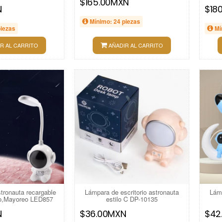
$165.00MXN
N
$18
Mínimo: 24 piezas
piezas
Mí
R AL CARRITO
AÑADIR AL CARRITO
tronauta recargable
Lámpara de escritorio astronauta
Lámp
rio,Mayoreo LED857
estilo C DP-10135
N
$36.00MXN
$42