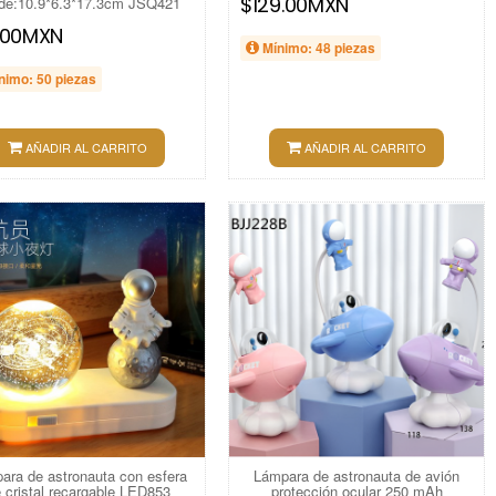
$129.00MXN
,de:10.9*6.3*17.3cm JSQ421
7.00MXN
Mínimo: 48 piezas
nimo: 50 piezas
AÑADIR AL CARRITO
AÑADIR AL CARRITO
ara de astronauta con esfera
Lámpara de astronauta de avión
 cristal recargable LED853
protección ocular 250 mAh