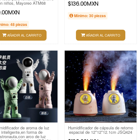
$136.00MXN
en niños, Mayoreo ATM68
9.00MXN
Mínimo: 30 piezas
nimo: 48 piezas
AÑADIR AL CARRITO
AÑADIR AL CARRITO
midificador de aroma de luz
Humidificador de cápsula de retorno
inteligente,en forma de
espacial de 12*12*12.1cm JSQ424
stronauta,con arco de luz