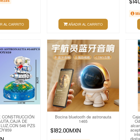
piezas
$14
Mí
R AL CARRITO
AÑADIR AL CARRITO
E CONSTRUCCIÓN
Bocina bluetooth de astronauta
Caje
UTA,CAJA DE
1465
Od
LUZ,CON 546 PZS
alcan
$182.00MXN
OY859
acept
int
XN
digit