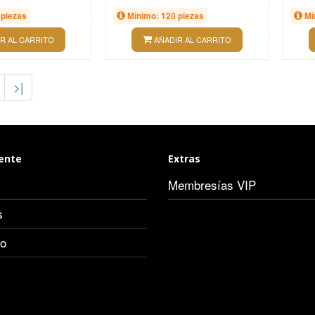
 piezas
Mínimo: 120 piezas
Mí
R AL CARRITO
AÑADIR AL CARRITO
>|
iente
Extras
Membresías VIP
s
io