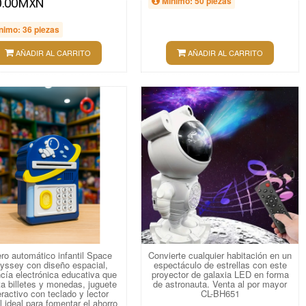
0.00MXN
Mínimo: 50 piezas
nimo: 36 piezas
AÑADIR AL CARRITO
AÑADIR AL CARRITO
ro automático infantil Space
Convierte cualquier habitación en un
yssey con diseño espacial,
espectáculo de estrellas con este
cía electrónica educativa que
proyector de galaxia LED en forma
a billetes y monedas, juguete
de astronauta. Venta al por mayor
eractivo con teclado y lector
CL-BH651
al ideal para fomentar el ahorro