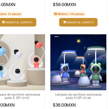
0.00MXN
$56.00MXN
nimo: 24 piezas
Mínimo: 144 piezas
AÑADIR AL CARRITO
AÑADIR AL CARRITO
ara de escritorio astronauta
Lámpara de escritorio astronauta
estilo E DP-10137
estilo H DP-10140
.00MXN
$36.00MXN