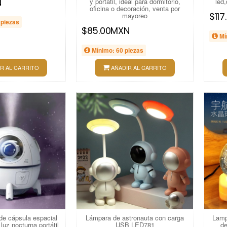
N
y portátil, ideal para dormitorio,
led
oficina o decoración, venta por
$11
mayoreo
 piezas
$85.00MXN
Mí
Mínimo: 60 piezas
R AL CARRITO
AÑADIR AL CARRITO
de cápsula espacial
Lámpara de astronauta con carga
Lamp
luz nocturna portátil
USB LED781
de