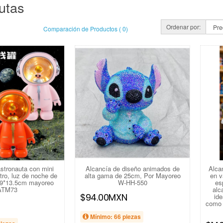
utas
Ordenar por:
Comparación de Productos ( 0)
stronauta con mini
Alcancía de diseño animados de
Alca
tro, luz de noche de
alta gama de 25cm, Por Mayoreo
en v
*9*13.5cm mayoreo
W-HH-550
es
ATM73
alc
$94.00MXN
ide
como 
Mínimo: 66 piezas