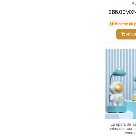
XJ
$86.00MX
Mínimo: 60 
AÑADI
Lámpara de as
animados con 
recarg