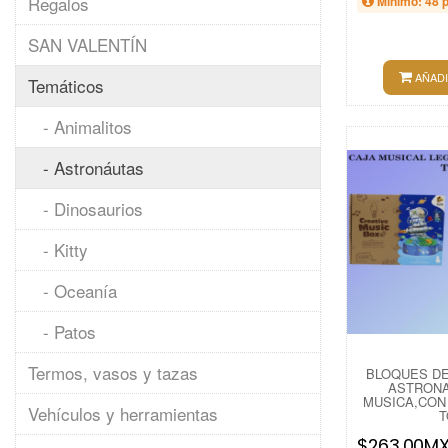
Regalos
Mínimo: 48 
SAN VALENTÍN
AÑADI
Temáticos
- Animalitos
- Astronáutas
- Dinosaurios
- Kitty
- Oceanía
- Patos
Termos, vasos y tazas
BLOQUES D
ASTRONA
MUSICA,CON 
Vehículos y herramientas
T
$263.00M