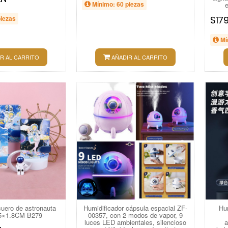
Mínimo: 60 piezas
piezas
$17
Mí
R AL CARRITO
AÑADIR AL CARRITO
uero de astronauta
Humidificador cápsula espacial ZF-
Hu
.5×1.8CM B279
00357, con 2 modos de vapor, 9
luces LED ambientales, silencioso
a