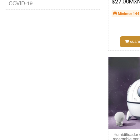
$27.00MX
COVID-19
Mínimo: 144
AÑADI
Humidificador 
recargable con 