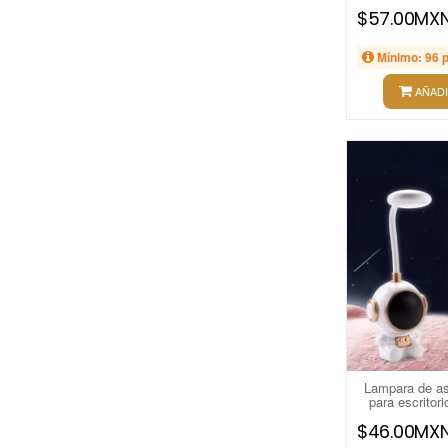
$57.00MX
Mínimo: 96 
AÑADI
Lampara de as
para escrito
$46.00MX