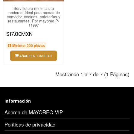
Servilletero minimalista
moderno, ideal para mesas de
comedor, cocinas, cafeterías y
restaurantes. Por mayoreo P-
11997
$17.00MXN
Mínimo: 200 piezas
AÑADIR AL CARRITO
Mostrando 1 a 7 de 7 (1 Páginas)
Información
Acerca de MAYOREO VIP
Políticas de privacidad