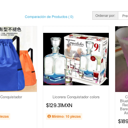
Ordenar por:
Comparación de Productos ( 0)
 Conquistador
Licorera Conquistador colors
C
Blue
N
$129.31MXN
Rec
Bare
Ai
piezas
Mínimo: 10 piezas
$18