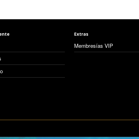
iente
Extras
Membresías VIP
s
io