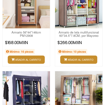
Armario 56*44*146cm
Armario de tela multifuncional
PM12908
60*34.5*7.8CM, por Mayoreo
$168.00MXN
$266.00MXN
Mínimo: 16 piezas
Mínimo: 10 piezas
AÑADIR AL CARRITO
AÑADIR AL CARRITO