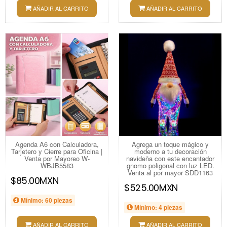
AÑADIR AL CARRITO
AÑADIR AL CARRITO
Agenda A6 con Calculadora,
Agrega un toque mágico y
Tarjetero y Cierre para Oficina |
moderno a tu decoración
Venta por Mayoreo W-
navideña con este encantador
WBJB5583
gnomo poligonal con luz LED.
Venta al por mayor SDD1163
$85.00MXN
$525.00MXN
Mínimo: 60 piezas
Mínimo: 4 piezas
AÑADIR AL CARRITO
AÑADIR AL CARRITO