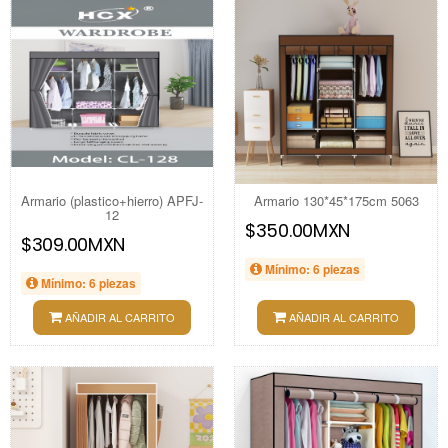
Armario (plastico+hierro) APFJ-
Armario 130*45*175cm 5063
12
$350.00MXN
$309.00MXN
Mínimo: 6 piezas
Mínimo: 6 piezas
AÑADIR AL CARRITO
AÑADIR AL CARRITO