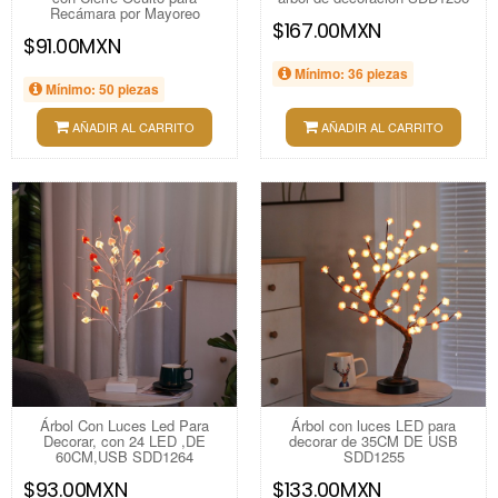
Recámara por Mayoreo
$167.00MXN
$91.00MXN
Mínimo: 36 piezas
Mínimo: 50 piezas
AÑADIR AL CARRITO
AÑADIR AL CARRITO
Árbol Con Luces Led Para
Árbol con luces LED para
Decorar, con 24 LED ,DE
decorar de 35CM DE USB
60CM,USB SDD1264
SDD1255
$93.00MXN
$133.00MXN