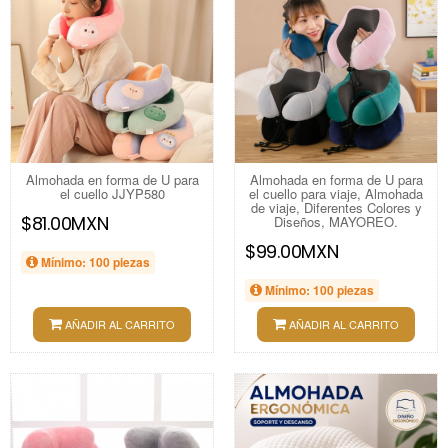
Almohada en forma de U para
Almohada en forma de U para
el cuello JJYP580
el cuello para viaje, Almohada
de viaje, Diferentes Colores y
$81.00MXN
Diseños, MAYOREO.
$99.00MXN
Mínimo: 100 piezas
Mínimo: 100 piezas
AÑADIR AL CARRITO
AÑADIR AL CARRITO