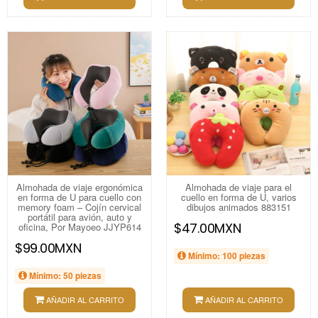
Almohada de viaje ergonómica
Almohada de viaje para el
en forma de U para cuello con
cuello en forma de U, varios
memory foam – Cojín cervical
dibujos animados 883151
portátil para avión, auto y
$47.00MXN
oficina, Por Mayoeo JJYP614
$99.00MXN
Mínimo: 100 piezas
Mínimo: 50 piezas
AÑADIR AL CARRITO
AÑADIR AL CARRITO