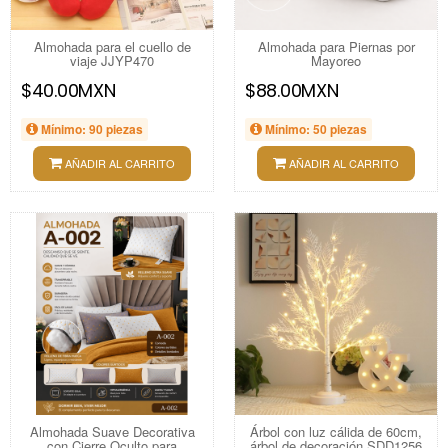
Almohada para el cuello de
Almohada para Piernas por
viaje JJYP470
Mayoreo
$40.00MXN
$88.00MXN
Mínimo: 90 piezas
Mínimo: 50 piezas
AÑADIR AL CARRITO
AÑADIR AL CARRITO
Almohada Suave Decorativa
Árbol con luz cálida de 60cm,
con Cierre Oculto para
árbol de decoración SDD1256