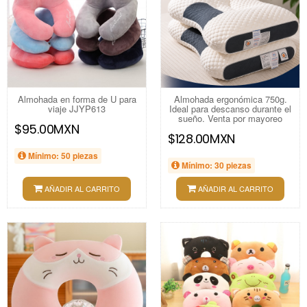
Almohada en forma de U para
Almohada ergonómica 750g.
viaje JJYP613
Ideal para descanso durante el
sueño. Venta por mayoreo
$95.00MXN
$128.00MXN
Mínimo: 50 piezas
Mínimo: 30 piezas
AÑADIR AL CARRITO
AÑADIR AL CARRITO