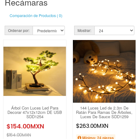
Recámaras
Comparación de Productos ( 0)
Ordenar por:
Mostrar:
Árbol Con Luces Led Para
144 Luces Led de 2.3m De
Decorar 47x12x12cm DE USB
Ratán Para Ramas De Árboles,
SDD1254
Luces De Sauce SDD1259
$154.00MXN
$263.00MXN
$164.00MXN
Mínimo: 24 piezas