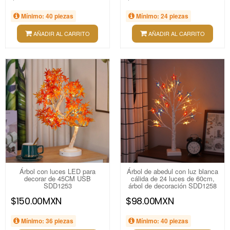
Mínimo: 40 piezas
Mínimo: 24 piezas
AÑADIR AL CARRITO
AÑADIR AL CARRITO
Árbol con luces LED para
Árbol de abedul con luz blanca
decorar de 45CM USB
cálida de 24 luces de 60cm,
SDD1253
árbol de decoración SDD1258
$150.00MXN
$98.00MXN
Mínimo: 36 piezas
Mínimo: 40 piezas