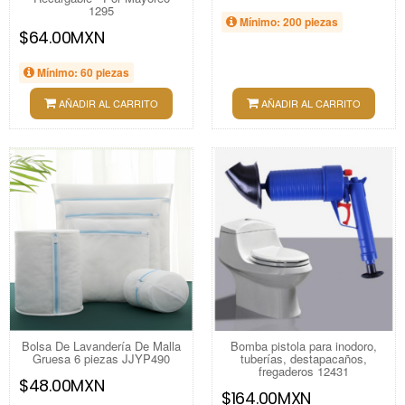
1295
Mínimo: 200 piezas
$64.00MXN
Mínimo: 60 piezas
AÑADIR AL CARRITO
AÑADIR AL CARRITO
Bolsa De Lavandería De Malla
Bomba pistola para inodoro,
Gruesa 6 piezas JJYP490
tuberías, destapacaños,
fregaderos 12431
$48.00MXN
$164.00MXN