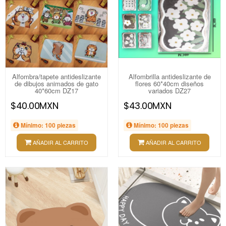
Alfombra/tapete antideslizante
Alfombrilla antideslizante de
de dibujos animados de gato
flores 60*40cm diseños
40*60cm DZ17
variados DZ27
$40.00MXN
$43.00MXN
Mínimo: 100 piezas
Mínimo: 100 piezas
AÑADIR AL CARRITO
AÑADIR AL CARRITO