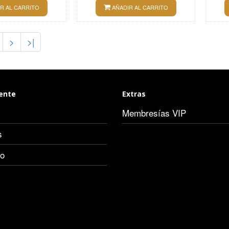
R AL CARRITO
AÑADIR AL CARRITO
>
>|
iente
Extras
Membresías VIP
s
io