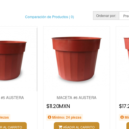
Ordenar por:
Comparación de Productos ( 0)
 #5 AUSTERA
MACETA #6 AUSTERA
$11.20MXN
$17
piezas
Mínimo: 24 piezas
Mí
R AL CARRITO
AÑADIR AL CARRITO