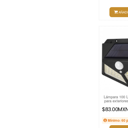
AÑADI
Lámpara 100 L
para exterior
$83.00MX
Mínimo: 60 