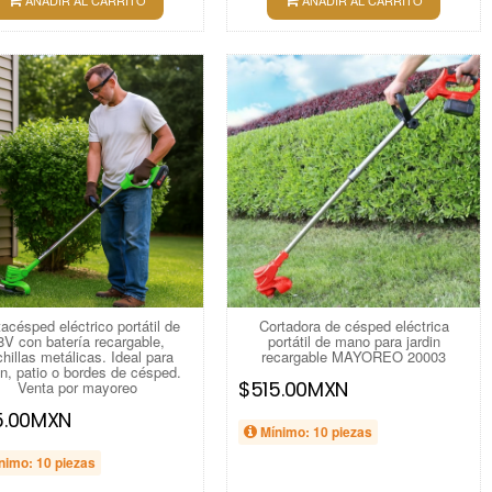
AÑADIR AL CARRITO
AÑADIR AL CARRITO
acésped eléctrico portátil de
Cortadora de césped eléctrica
8V con batería recargable,
portátil de mano para jardin
hillas metálicas. Ideal para
recargable MAYOREO 20003
ín, patio o bordes de césped.
$515.00MXN
Venta por mayoreo
5.00MXN
Mínimo: 10 piezas
nimo: 10 piezas