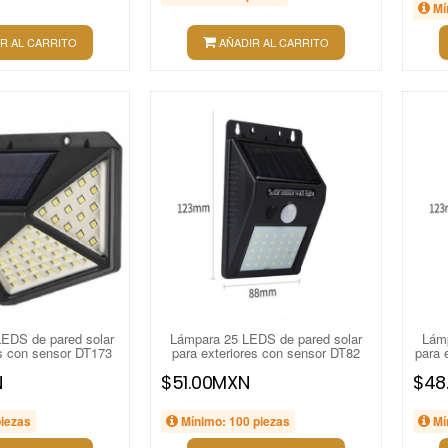
Mí
R AL CARRITO
AÑADIR AL CARRITO
EDS de pared solar
Lámpara 25 LEDS de pared solar
Lámp
es con sensor DT173
para exteriores con sensor DT82
para 
N
$51.00MXN
$48
piezas
Mínimo: 100 piezas
Mí