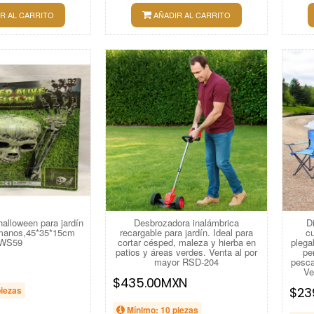
R AL CARRITO
AÑADIR AL CARRITO
alloween para jardín
Desbrozadora inalámbrica
D
 manos,45*35*15cm
recargable para jardín. Ideal para
cu
WS59
cortar césped, maleza y hierba en
plegab
patios y áreas verdes. Venta al por
pe
N
mayor RSD-204
pesca,
Ve
$435.00MXN
piezas
$23
Mínimo: 10 piezas