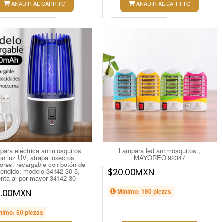
AÑADIR AL CARRITO
AÑADIR AL CARRITO
para eléctrica antimosquitos
Lampara led antimosquitos ,
on luz UV, atrapa insectos
MAYOREO 92347
ores, recargable con botón de
$20.00MXN
endido, modelo 34142-30-5,
nta al por mayor 34142-30
6.00MXN
Mínimo: 180 piezas
nimo: 50 piezas