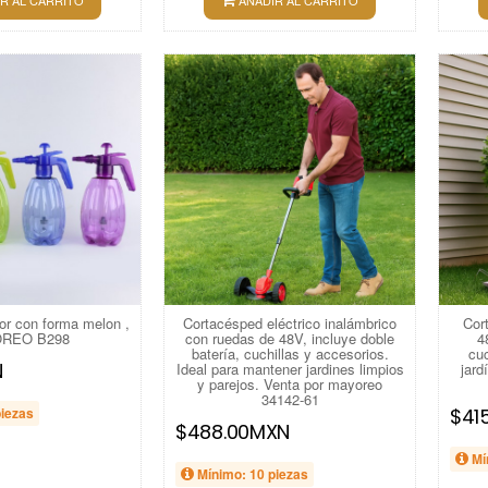
R AL CARRITO
AÑADIR AL CARRITO
or con forma melon ,
Cortacésped eléctrico inalámbrico
Cort
REO B298
con ruedas de 48V, incluye doble
4
batería, cuchillas y accesorios.
cuc
N
Ideal para mantener jardines limpios
jard
y parejos. Venta por mayoreo
34142-61
piezas
$41
$488.00MXN
Mí
Mínimo: 10 piezas