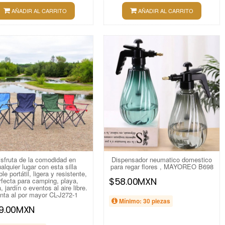
AÑADIR AL CARRITO
AÑADIR AL CARRITO
isfruta de la comodidad en
Dispensador neumatico domestico
alquier lugar con esta silla
para regar flores , MAYOREO B698
le portátil, ligera y resistente,
$58.00MXN
rfecta para camping, playa,
 jardín o eventos al aire libre.
nta al por mayor CL-J272-1
Mínimo: 30 piezas
9.00MXN