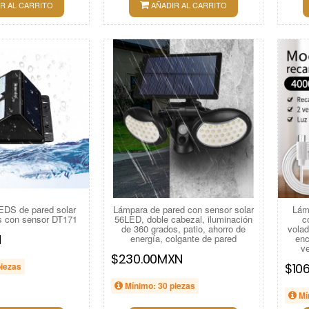
R AL CARRITO
AÑADIR AL CARRITO
EDS de pared solar
Lámpara de pared con sensor solar
Lám
es con sensor DT171
56LED, doble cabezal, iluminación
c
de 360 ​​grados, patio, ahorro de
volad
N
energía, colgante de pared
enc
ve
$230.00MXN
piezas
$10
Mínimo: 30 piezas
Mí