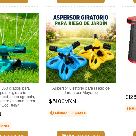
360 ​​​​grados para
Aspersor Giratorio para Riego de
persor giratorio
Jardín por Mayoreo
$12
ped, riego agrícola,
$51.00MXN
rsor giratorio al por
 Cod. 8494
Mí
N
Mínimo: 50 piezas
piezas