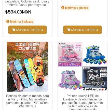
pequeños. Colores azul, rosa y
verde. Venta por mayoreo
Mínimo: 6 piezas
$534.00MXN
Mínimo: 6 piezas
AÑADIR AL CARRITO
AÑADIR AL CARRITO
Patines de cuatro ruedas para
Patines (rueda LED de
niños y niñas, Monopatines
luz+juego de engranajes de
para principiantes *60**15*cm
protección+casco deslizante
W-FHB1351
de la rueda+bolsa de
almacenamiento de