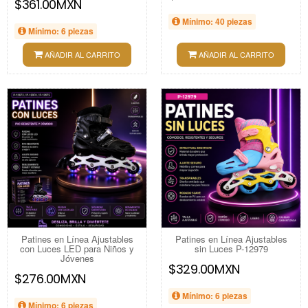
$361.00MXN
Mínimo: 40 piezas
Mínimo: 6 piezas
AÑADIR AL CARRITO
AÑADIR AL CARRITO
Patines en Línea Ajustables
Patines en Línea Ajustables
con Luces LED para Niños y
sin Luces P-12979
Jóvenes
$329.00MXN
$276.00MXN
Mínimo: 6 piezas
Mínimo: 6 piezas