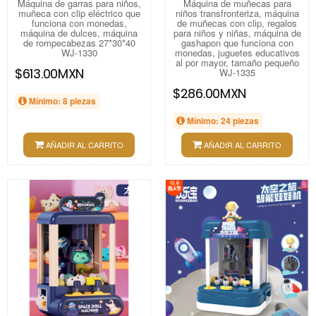
Máquina de garras para niños,
Máquina de muñecas para
muñeca con clip eléctrico que
niños transfronteriza, máquina
funciona con monedas,
de muñecas con clip, regalos
máquina de dulces, máquina
para niños y niñas, máquina de
de rompecabezas 27*30*40
gashapon que funciona con
WJ-1330
monedas, juguetes educativos
al por mayor, tamaño pequeño
$613.00MXN
WJ-1335
$286.00MXN
Mínimo: 8 piezas
Mínimo: 24 piezas
AÑADIR AL CARRITO
AÑADIR AL CARRITO