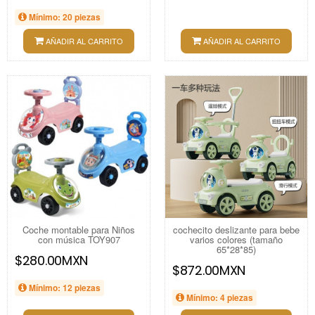
Mínimo: 20 piezas
AÑADIR AL CARRITO
AÑADIR AL CARRITO
Coche montable para Niños
cochecito deslizante para bebe
con música TOY907
varios colores (tamaño
65*28*85)
$280.00MXN
$872.00MXN
Mínimo: 12 piezas
Mínimo: 4 piezas