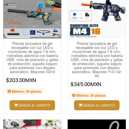
Pistola lanzadora de gel
Pistola lanzadora de gel
recargable con luz LED y
recargable con luz LED y
municiones de agua 7-8 mm,
municiones de agua 7-8 mm,
metralleta eléctrica con batería
metralleta eléctrica con batería
USB, mira de precisión y gafas
USB, mira de precisión y gafas
de protección, juguete seguro
de protección, juguete seguro
para exteriores con disparo
para exteriores con disparo
automático, Mayoreo G310
automático, Mayoreo Y-01-02-
04
$203.00MXN
$345.00MXN
Mínimo: 36 piezas
Mínimo: 36 piezas
AÑADIR AL CARRITO
AÑADIR AL CARRITO