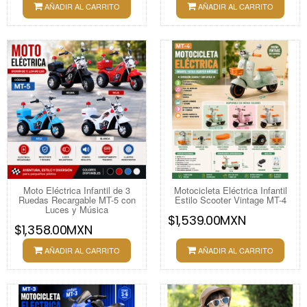
AÑADIR AL CARRITO
AÑADIR AL CARRITO
Moto Eléctrica Infantil de 3
Motocicleta Eléctrica Infantil
Ruedas Recargable MT-5 con
Estilo Scooter Vintage MT-4
Luces y Música
$1,539.00MXN
$1,358.00MXN
AÑADIR AL CARRITO
AÑADIR AL CARRITO