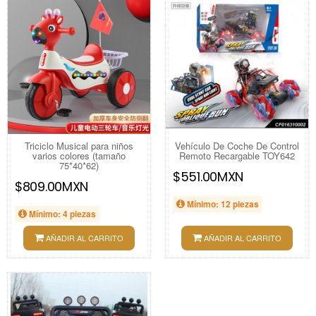
Triciclo Musical para niños
Vehículo De Coche De Control
varios colores (tamaño
Remoto Recargable TOY642
75*40*62)
$551.00MXN
$809.00MXN
Mínimo: 12 piezas
Mínimo: 4 piezas
AÑADIR AL CARRITO
AÑADIR AL CARRITO