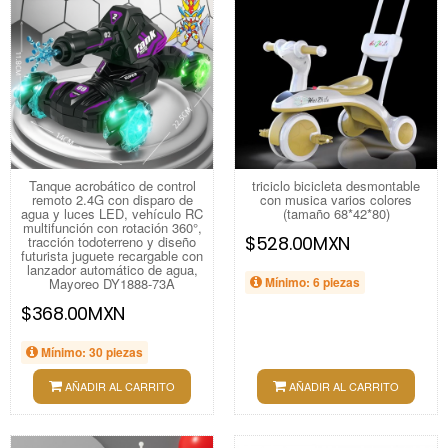
Tanque acrobático de control
triciclo bicicleta desmontable
remoto 2.4G con disparo de
con musica varios colores
agua y luces LED, vehículo RC
(tamaño 68*42*80)
multifunción con rotación 360°,
$528.00MXN
tracción todoterreno y diseño
futurista juguete recargable con
lanzador automático de agua,
Mínimo: 6 piezas
Mayoreo DY1888-73A
$368.00MXN
Mínimo: 30 piezas
AÑADIR AL CARRITO
AÑADIR AL CARRITO