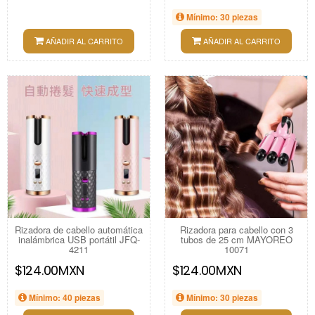
Mínimo: 30 piezas
AÑADIR AL CARRITO
AÑADIR AL CARRITO
Rizadora de cabello automática
Rizadora para cabello con 3
inalámbrica USB portátil JFQ-
tubos de 25 cm MAYOREO
4211
10071
$124.00MXN
$124.00MXN
Mínimo: 40 piezas
Mínimo: 30 piezas