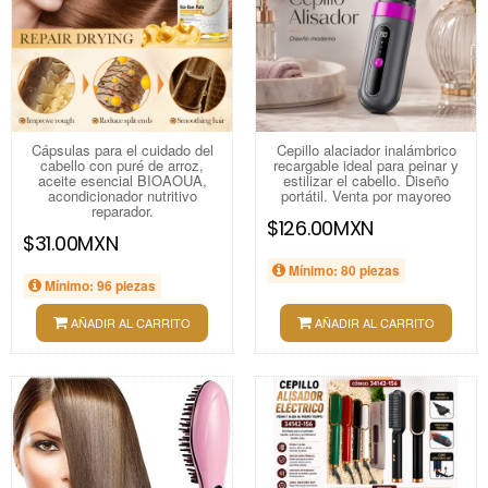
Cápsulas para el cuidado del
Cepillo alaciador inalámbrico
cabello con puré de arroz,
recargable ideal para peinar y
aceite esencial BIOAOUA,
estilizar el cabello. Diseño
acondicionador nutritivo
portátil. Venta por mayoreo
reparador.
$126.00MXN
$31.00MXN
Mínimo: 80 piezas
Mínimo: 96 piezas
AÑADIR AL CARRITO
AÑADIR AL CARRITO