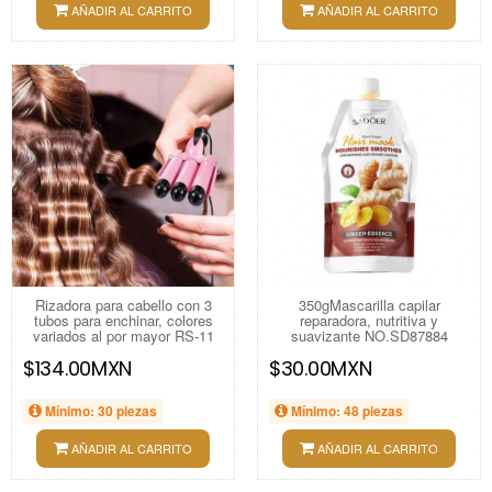
AÑADIR AL CARRITO
AÑADIR AL CARRITO
Rizadora para cabello con 3
350gMascarilla capilar
tubos para enchinar, colores
reparadora, nutritiva y
variados al por mayor RS-11
suavizante NO.SD87884
$134.00MXN
$30.00MXN
Mínimo: 30 piezas
Mínimo: 48 piezas
AÑADIR AL CARRITO
AÑADIR AL CARRITO