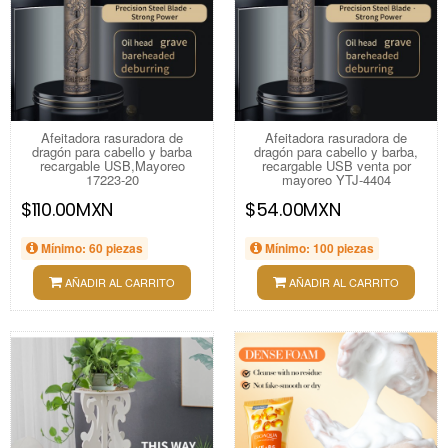
Afeitadora rasuradora de
Afeitadora rasuradora de
dragón para cabello y barba
dragón para cabello y barba,
recargable USB,Mayoreo
recargable USB venta por
17223-20
mayoreo YTJ-4404
$110.00MXN
$54.00MXN
Mínimo: 60 piezas
Mínimo: 100 piezas
AÑADIR AL CARRITO
AÑADIR AL CARRITO