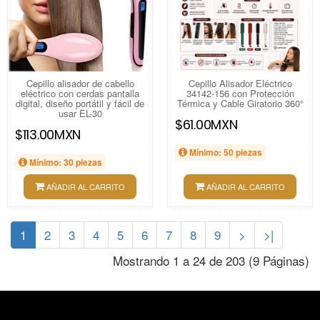
Cepillo alisador de cabello
Cepillo Alisador Eléctrico
eléctrico con cerdas pantalla
34142-156 con Protección
digital, diseño portátil y fácil de
Térmica y Cable Giratorio 360°
usar EL-30
$61.00MXN
$113.00MXN
Mínimo: 50 piezas
Mínimo: 30 piezas
AÑADIR AL CARRITO
AÑADIR AL CARRITO
1
2
3
4
5
6
7
8
9
>
>|
Mostrando 1 a 24 de 203 (9 Páginas)