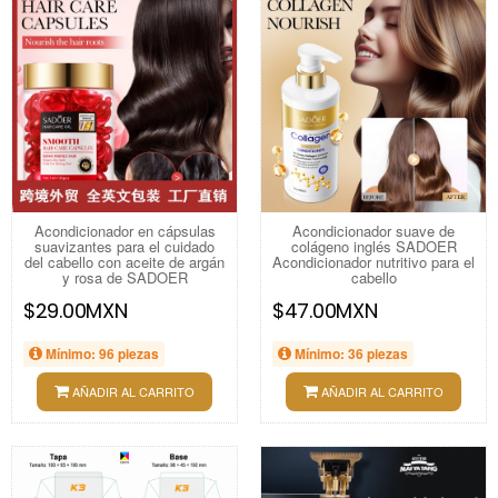
Acondicionador en cápsulas
Acondicionador suave de
suavizantes para el cuidado
colágeno inglés SADOER
del cabello con aceite de argán
Acondicionador nutritivo para el
y rosa de SADOER
cabello
$29.00MXN
$47.00MXN
Mínimo: 96 piezas
Mínimo: 36 piezas
AÑADIR AL CARRITO
AÑADIR AL CARRITO