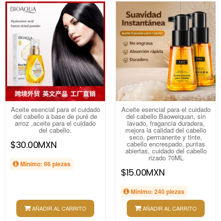
Aceite esencial para el cuidado
Aceite esencial para el cuidado
del cabello a base de puré de
del cabello Baoweiquan, sin
arroz ,aceite para el cuidado
lavado, fragancia duradera,
del cabello.
mejora la calidad del cabello
seco, permanente y tinte,
$30.00MXN
cabello encrespado, puntas
abiertas, cuidado del cabello
rizado 70ML
Mínimo: 96 piezas
$15.00MXN
Mínimo: 240 piezas
AÑADIR AL CARRITO
AÑADIR AL CARRITO