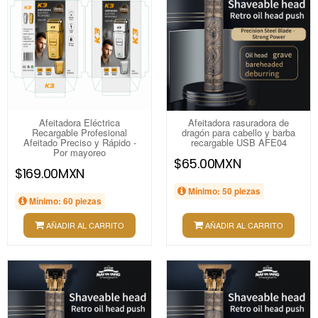
Afeitadora Eléctrica
Afeitadora rasuradora de
Recargable Profesional
dragón para cabello y barba
Afeitado Preciso y Rápido -
recargable USB AFE04
Por mayoreo
$65.00MXN
$169.00MXN
Mínimo: 50 piezas
Mínimo: 60 piezas
AÑADIR AL CARRITO
AÑADIR AL CARRITO