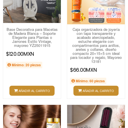
Base Decorativa para Macetas
Caja organizadora de joyería
de Madera Blanca – Soporte
con tapa transparente y
Elegante para Plantas o
acabado aterciopelado,
Jarrones Estilo Vintage,
estuche elegante con
mayoreo YZ25011915
compartimentos para anillos,
aretes y collares, diseño
$120.00MXN
compacto 20×15×5 cm ideal
para tocador y regalo, Mayoreo
13181
Mínimo: 20 piezas
$66.00MXN
Mínimo: 60 piezas
AÑADIR AL CARRITO
AÑADIR AL CARRITO