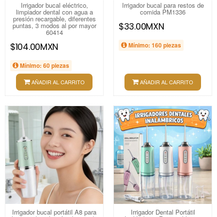
Irrigador bucal eléctrico,
Irrigador bucal para restos de
limpiador dental con agua a
comida PM1336
presión recargable, diferentes
$33.00MXN
puntas, 3 modos al por mayor
60414
$104.00MXN
Mínimo: 160 piezas
Mínimo: 60 piezas
AÑADIR AL CARRITO
AÑADIR AL CARRITO
Irrigador bucal portátil A8 para
Irrigador Dental Portátil