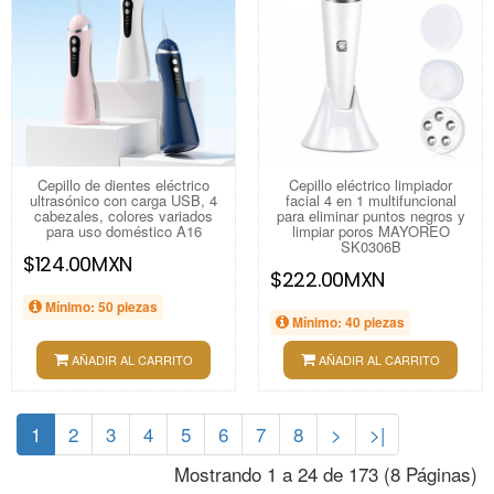
Cepillo de dientes eléctrico
Cepillo eléctrico limpiador
ultrasónico con carga USB, 4
facial 4 en 1 multifuncional
cabezales, colores variados
para eliminar puntos negros y
para uso doméstico A16
limpiar poros MAYOREO
SK0306B
$124.00MXN
$222.00MXN
Mínimo: 50 piezas
Mínimo: 40 piezas
AÑADIR AL CARRITO
AÑADIR AL CARRITO
1
2
3
4
5
6
7
8
>
>|
Mostrando 1 a 24 de 173 (8 Páginas)