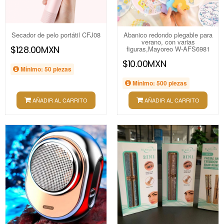
Secador de pelo portátil CFJ08
Abanico redondo plegable para
verano, con varias
$128.00MXN
figuras,Mayoreo W-AFS6981
$10.00MXN
Mínimo: 50 piezas
Mínimo: 500 piezas
AÑADIR AL CARRITO
AÑADIR AL CARRITO