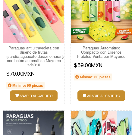
Paraguas antiultravioleta con
Paraguas Automático
diseño de frutas
Compacto con Diseños
(sandía,aguacate,durazno,naranja)
Frutales Venta por Mayoreo
con botón automático Mayoreo
$59.00MXN
zds010
$70.00MXN
Mínimo: 60 piezas
Mínimo: 90 piezas
AÑADIR AL CARRITO
AÑADIR AL CARRITO