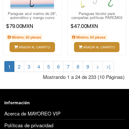
Paraguas azul marino de 28",
Paraguas bicolor para
automático y mango curvo
campañas políticas PARCM03
$79.00MXN
$47.00MXN
Mínimo: 60 piezas
Mínimo: 60 piezas
AÑADIR AL CARRITO
AÑADIR AL CARRITO
1
2
3
4
5
6
7
8
9
>
>|
Mostrando 1 a 24 de 233 (10 Páginas)
Información
Acerca de MAYOREO VIP
Políticas de privacidad