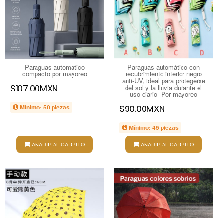
Paraguas automático
Paraguas automático con
compacto por mayoreo
recubrimiento interior negro
anti-UV, ideal para protegerse
$107.00MXN
del sol y la lluvia durante el
uso diario- Por mayoreo
Mínimo: 50 piezas
$90.00MXN
Mínimo: 45 piezas
AÑADIR AL CARRITO
AÑADIR AL CARRITO