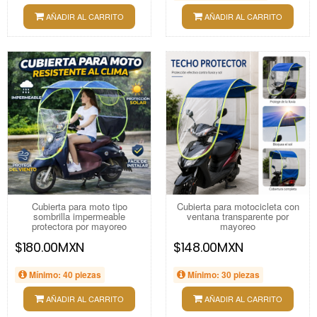
AÑADIR AL CARRITO
AÑADIR AL CARRITO
Cubierta para moto tipo
Cubierta para motocicleta con
sombrilla impermeable
ventana transparente por
protectora por mayoreo
mayoreo
$180.00MXN
$148.00MXN
Mínimo: 40 piezas
Mínimo: 30 piezas
AÑADIR AL CARRITO
AÑADIR AL CARRITO