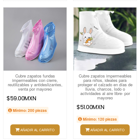
Cubre zapatos fundas
Cubre zapatos impermeables
impermeables con cierre,
para niños, ideales para
reutilizables y antideslizantes,
proteger el calzado en días de
venta por mayoreo
lluvia, charcos, lodo o
actividades al aire libre- por
$59.00MXN
mayoreo
$51.00MXN
Mínimo: 200 piezas
Mínimo: 120 piezas
AÑADIR AL CARRITO
AÑADIR AL CARRITO