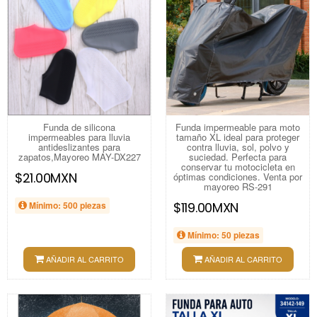
Funda de silicona
Funda impermeable para moto
impermeables para lluvia
tamaño XL ideal para proteger
antideslizantes para
contra lluvia, sol, polvo y
zapatos,Mayoreo MAY-DX227
suciedad. Perfecta para
conservar tu motocicleta en
$21.00MXN
óptimas condiciones. Venta por
mayoreo RS-291
Mínimo: 500 piezas
$119.00MXN
Mínimo: 50 piezas
AÑADIR AL CARRITO
AÑADIR AL CARRITO