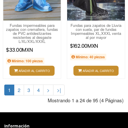
Fundas impermeables para
Fundas para zapatos de Lluvia
zapatos con cremallera, fundas
con suela, par de fundas
de PVC antideslizantes
Impermeables XL,XXXL venta
resistentes al desgaste
al por mayor
L/XL/XXL/XXXL
$162.00MXN
$33.00MXN
Mínimo: 40 piezas
Mínimo: 100 piezas
AÑADIR AL CARRITO
AÑADIR AL CARRITO
1
2
3
4
>
>|
Mostrando 1 a 24 de 95 (4 Páginas)
Información