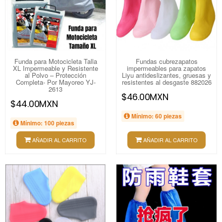
Funda para Motocicleta Talla
Fundas cubrezapatos
XL Impermeable y Resistente
impermeables para zapatos
al Polvo – Protección
Liyu antideslizantes, gruesas y
Completa- Por Mayoreo YJ-
resistentes al desgaste 882026
2613
$46.00MXN
$44.00MXN
Mínimo: 60 piezas
Mínimo: 100 piezas
AÑADIR AL CARRITO
AÑADIR AL CARRITO