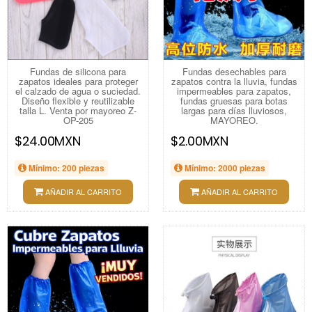
Fundas de silicona para
Fundas desechables para
zapatos ideales para proteger
zapatos contra la lluvia, fundas
el calzado de agua o suciedad.
impermeables para zapatos,
Diseño flexible y reutilizable
fundas gruesas para botas
talla L. Venta por mayoreo Z-
largas para días lluviosos,
OP-205
MAYOREO.
$24.00MXN
$2.00MXN
Mínimo: 200 piezas
Mínimo: 2000 piezas
AÑADIR AL CARRITO
AÑADIR AL CARRITO