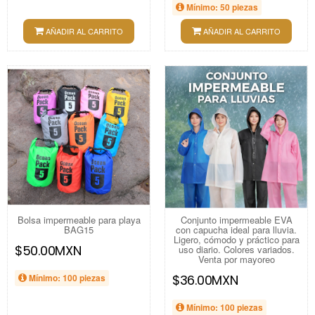
Mínimo: 50 piezas
AÑADIR AL CARRITO
AÑADIR AL CARRITO
Bolsa impermeable para playa
Conjunto impermeable EVA
BAG15
con capucha ideal para lluvia.
Ligero, cómodo y práctico para
$50.00MXN
uso diario. Colores variados.
Venta por mayoreo
Mínimo: 100 piezas
$36.00MXN
Mínimo: 100 piezas