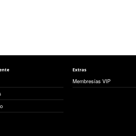
iente
Extras
Membresías VIP
s
io