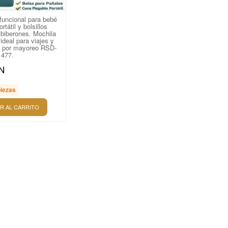
funcional para bebé
rtátil y bolsillos
 biberones. Mochila
ideal para viajes y
a por mayoreo RSD-
477.
N
piezas
R AL CARRITO