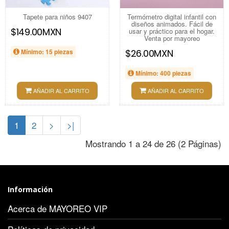
Tapete para niños 9407
Termómetro digital infantil con
diseños animados. Fácil de
$149.00MXN
usar y práctico para el hogar.
Venta por mayoreo
Mínimo: 15 piezas
$26.00MXN
Mínimo: 400 piezas
AÑADIR AL CARRITO
AÑADIR AL CARRITO
1
2
>
>|
Mostrando 1 a 24 de 26 (2 Páginas)
Información
Acerca de MAYOREO VIP