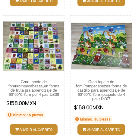
AÑADIR AL CARRITO
AÑADIR AL CARRITO
Gran tapete de
Gran tapete de
fomi/rompecabezas,en forma
fomi/rompecabezas,forma de
de fruta pra aprendizaje de
castillo para aprendizaje de
60*60*0.7cm por 4 pzs DZ08
60*60*0.7cm (paquete de 4
pzs) DZ07
$158.00MXN
$158.00MXN
Mínimo: 16 piezas
Mínimo: 16 piezas
AÑADIR AL CARRITO
AÑADIR AL CARRITO