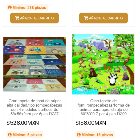
Mínimo: 288 piezas
AÑADIR AL CARRITO
AÑADIR AL CARRITO
Gran tapete de fomi de súper
Gran tapete de
alta calidad,tipo rompecabezas
fomi,rompecabezas/forma de
con 4 modelos surtidos de
animal para aprendizaje de
58x58x2cm por 6pzs DZ37
60*60*0.7 por 4 pzs DZ09
$528.00MXN
$158.00MXN
Mínimo: 6 piezas
Mínimo: 16 piezas