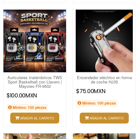
Auriculares Inalámbricos TWS
Encendedor eléctrico en forma
Sport Basketball con Llavero |
de coche HJ35
Mayoreo FR-9502
$75.00MXN
$100.00MXN
Mínimo: 100 piezas
Mínimo: 100 piezas
AÑADIR AL CARRITO
AÑADIR AL CARRITO