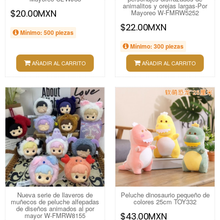
animalitos y orejas largas-Por
$20.00MXN
Mayoreo W-FMRW5252
$22.00MXN
Mínimo: 500 piezas
Mínimo: 300 piezas
AÑADIR AL CARRITO
AÑADIR AL CARRITO
Nueva serie de llaveros de
Peluche dinosaurio pequeño de
muñecos de peluche alfepadas
colores 25cm TOY332
de diseños animados al por
$43.00MXN
mayor W-FMRW8155