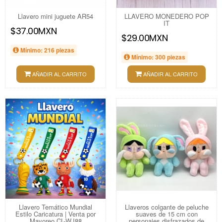
Llavero mini juguete AR54
LLAVERO MONEDERO POP
IT
$37.00MXN
$29.00MXN
Mínimo: 216 piezas
Mínimo: 300 piezas
AÑADIR AL CARRITO
AÑADIR AL CARRITO
Llavero Temático Mundial
Llaveros colgante de peluche
Estilo Caricatura | Venta por
suaves de 15 cm con
Mayoreo CL-WJ88
personajes disfrazados de