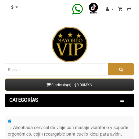
$
0 artículo(s) - $0.00MXN
CATEGORÍAS
Almohada cervical de viaje con masaje vibratorio y soporte
ergonómico, cojín recargable para cuello ideal para avión,