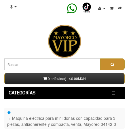
$
0 artículo(s) - $0.00MXN
CATEGORÍAS
Máquina eléctrica para mini donas con capacidad para 3
piezas, antiadherente y compacta, venta, Mayoreo 34142-3