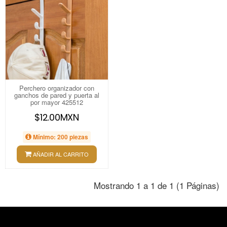
Perchero organizador con
ganchos de pared y puerta al
por mayor 425512
$12.00MXN
Mínimo: 200 piezas
AÑADIR AL CARRITO
Mostrando 1 a 1 de 1 (1 Páginas)