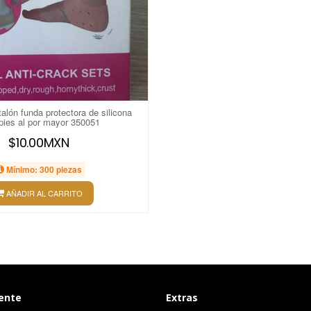
talón funda protectora de silicona
pies al por mayor 350051
$10.00MXN
Mínimo: 300 piezas
AÑADIR AL CARRITO
iente
Extras