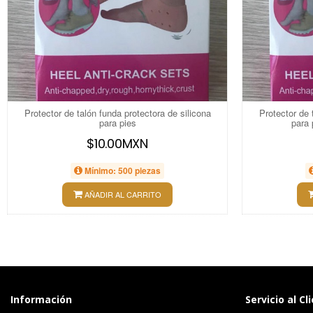
Protector de talón funda protectora de silicona
Protector de 
para pies
para 
$10.00MXN
Mínimo: 500 piezas
AÑADIR AL CARRITO
Información
Servicio al Cl