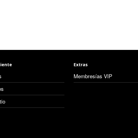
liente
Extras
s
Membresías VIP
es
tio