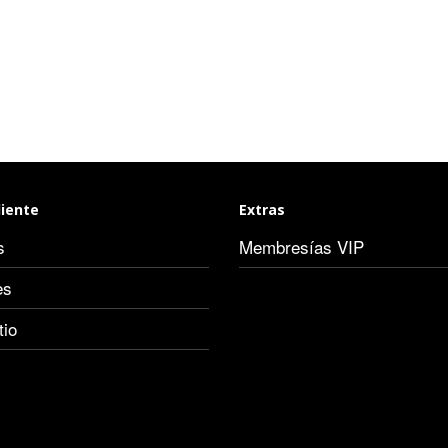
liente
Extras
s
Membresías VIP
es
tio